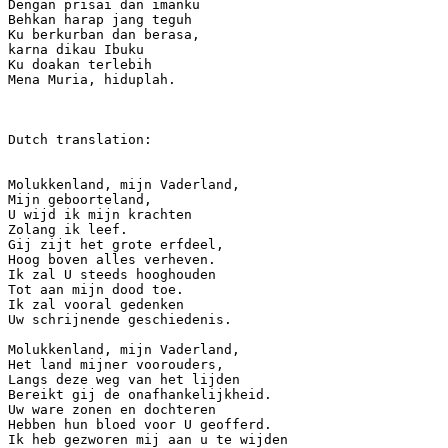
Dengan prisai dan imanku 

Behkan harap jang teguh 

Ku berkurban dan berasa, 

karna dikau Ibuku 

Ku doakan terlebih 

Mena Muria, hiduplah. 

Dutch translation:  

Molukkenland, mijn Vaderland,  

Mijn geboorteland,  

U wijd ik mijn krachten  

Zolang ik leef.  

Gij zijt het grote erfdeel,  

Hoog boven alles verheven.  

Ik zal U steeds hooghouden  

Tot aan mijn dood toe.  

Ik zal vooral gedenken  

Uw schrijnende geschiedenis.  

Molukkenland, mijn Vaderland,  

Het land mijner voorouders,  

Langs deze weg van het lijden  

Bereikt gij de onafhankelijkheid.  

Uw ware zonen en dochteren  

Hebben hun bloed voor U geofferd.  

Ik heb gezworen mij aan u te wijden  
