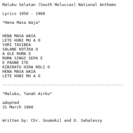
Maluku Selatan (South Moluccas) National Anthems 

Lyrics 1950 - 1960

"Hena Masa Waja"

HENA MASA WAIA

LETE HUNI MU A O

YURI TASIBEA 

SALANE KOTIKA O

A OLE RUMA E

RUMA SINGI SEPA E

E PAUNE ITE 

KIBIRATU HIRA ROLI O

HENA MASA WAIA 

LETE HUNI MU A O

---------------------------------------------------

"Maluku, Tanah Airku" 

adopted 

31 March 1960 

Written by: Chr. Soumokil and O. Sahalessy
