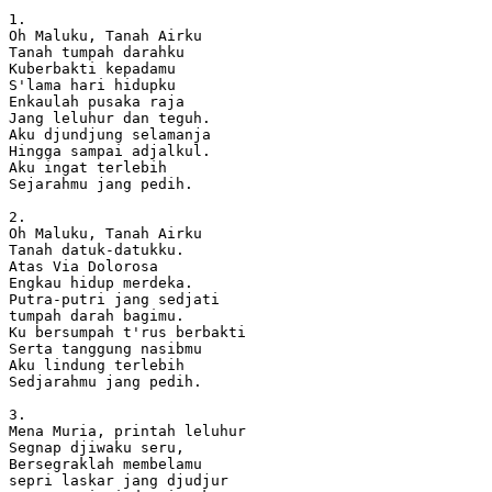
1. 

Oh Maluku, Tanah Airku 

Tanah tumpah darahku 

Kuberbakti kepadamu 

S'lama hari hidupku 

Enkaulah pusaka raja 

Jang leluhur dan teguh. 

Aku djundjung selamanja 

Hingga sampai adjalkul. 

Aku ingat terlebih 

Sejarahmu jang pedih. 

2. 

Oh Maluku, Tanah Airku 

Tanah datuk-datukku. 

Atas Via Dolorosa 

Engkau hidup merdeka. 

Putra-putri jang sedjati 

tumpah darah bagimu. 

Ku bersumpah t'rus berbakti 

Serta tanggung nasibmu 

Aku lindung terlebih 

Sedjarahmu jang pedih. 

3. 

Mena Muria, printah leluhur 

Segnap djiwaku seru, 

Bersegraklah membelamu 

sepri laskar jang djudjur 
